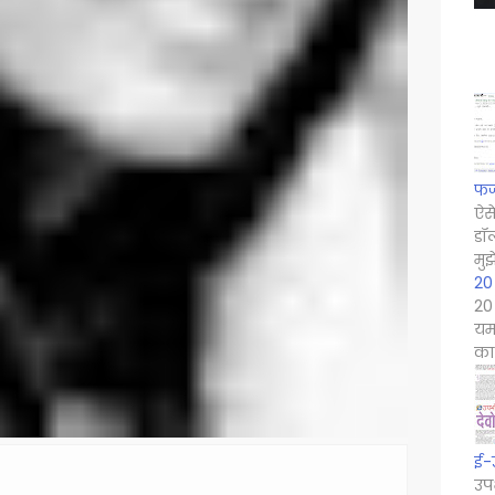
फर्
ऐसे
डॉ
मुझ
20 
20 
यम
का 
ई-
उपभ