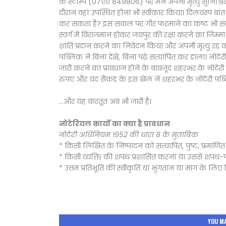
के स्टाम्प (07एए 849806) पर मैंने अपनी मृत्यु सुनिश्
दौरान वहां उपस्थित होना भी स्वीकार किया। दिलचस्प बात 
कर सकता है? इस सवाल पर गौर फरमाने का कष्ट भी संबंधि
स्वर्ग में विराजमान होकर जयपुर की रक्षा करने का जिम्म
शांति प्रदान करने का निवेदन किया और अपनी मृत्यु रद्द
पब्लिक ने बिना देखे, बिना पढ़े सत्यापित कर डाला। नोटेरी
जारी करने का प्रावधान होने के बावजूद शहरभर के नोटेरी 
रुपए और चंद सैकंड के इस खेल ने शहरभर के नोटेरी पब्लिक
...और यह करतूत अब भी जारी है।
नोटेरियल कार्यों का क्या है प्रावधान
नोटेरी अधिनियम 1952 की धारा 8 के मुताबिक
* किसी लिखित के निष्पादन को सत्यापित, पुष्ट, प्रमाणि
* किसी व्यक्ति की शपथ प्रशासित करना या उससे शपथ-पत
* उत्तम प्रतिभूति की स्वीकृति या भुगतान या मांग के लिए 
YOU MA