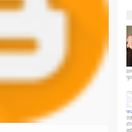
झाब
पुर
फर्
ऐसे
डॉ
मुझ