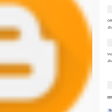
Of
JD
Vi
JD
तस