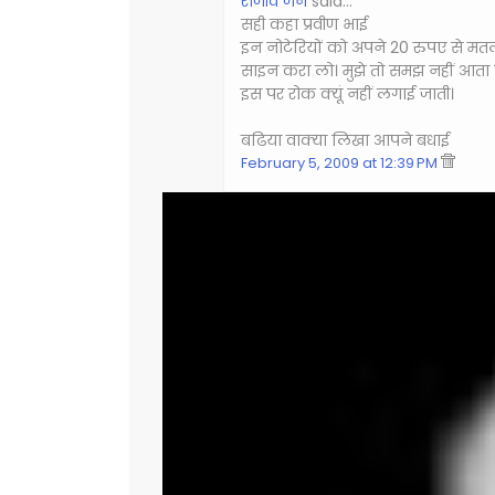
राजीव जैन
said…
सही कहा प्रवीण भाई
इन नो‍टेरियों को अपने 20 रुपए से मत
साइन करा लो। मुझे तो समझ नहीं आता क
इस पर रोक क्‍यूं नहीं लगाई जाती।
बढिया वाक्‍या लिखा आपने बधाई
February 5, 2009 at 12:39 PM