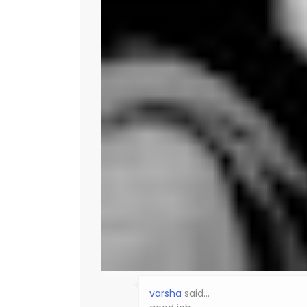
varsha
said…