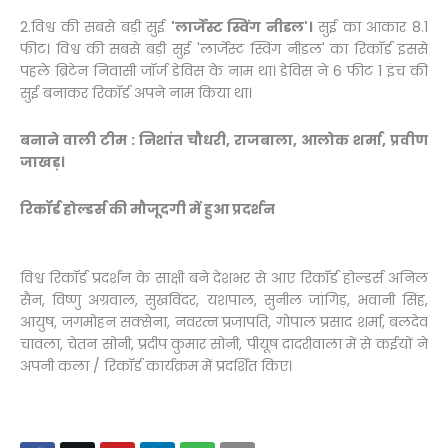
2.विश्व की सबसे बड़ी सुई
'लार्जेस्ट स्विंग नीडल'।
सुई का आकार 8.1
फीट। विश्व की सबसे बड़ी सुई 'लार्जेस्ट स्विंग नीडल' का रिकॉर्ड इससे
पहले ब्रिटेन निवासी जॉर्ज डेविस के नाम था। डेविस ने 6 फीट 1 इंच की
सुई बनाकर रिकॉर्ड अपने नाम किया था।
बनाने वाली टीम : निशांत चौधरी, राजबाला, आलोक शर्मा, प्रवीण
जाखड़।
रिकॉर्ड होल्डर्स की मौजूदगी में हुआ प्रदर्शन
विश्व रिकॉर्ड प्रदर्शन के साक्षी बने देशभर से आए रिकॉर्ड होल्डर्स अनिल
सैन, विष्णु अग्रवाल, सुखविंदर, यशपाल, सुनील जांगिड़, भवानी सिंह,
आयुष, जगमोहन सक्सेना, नवरत्न प्रजापति, गोपाल प्रसाद शर्मा, बलदेव
चावला, चेतन सोनी, प्रदीप कुमार सोनी, पीयूष दादरीवाला में से कईयों ने
अपनी कला / रिकॉर्ड कार्यक्रम में प्रदर्शित किए।