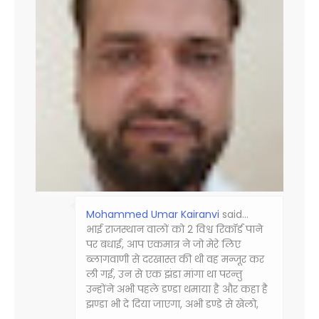
Mohammed Umar Kairanvi
said…
भाई राजस्‍थान वालों को 2 विश्व रिकॉर्ड पाने
पर बधाई, आप एकमात्र ने जो मेरे लिए
ब्‍लागवाणी से दरखास्‍त की थी वह मन्‍जूर कर
ली गई, उन से एक झंडा मांगा था परन्‍तु
उन्‍होंने अभी पहले डण्‍डा थमाया है और कहा है
झण्‍डा भी दे दिया जाएगा, अभी डण्‍डे से खेलो,