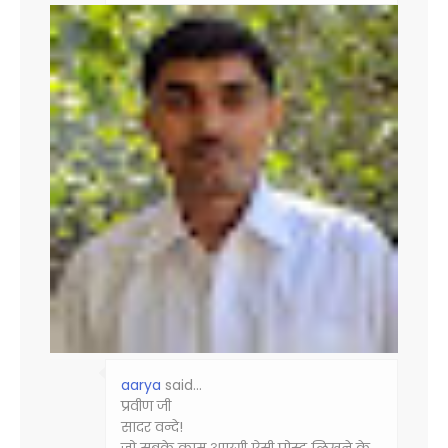
aarya
said…
प्रवीण जी
सादर वन्दे!