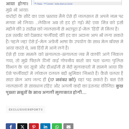
आया होगा।
मुझे भी आया।
करोड़ों के सौदे का एक प्रस्ताव मैंने ऐसे ही जालसाज से अपने नाम पर
मंगवा भी लिया। ...लेकिन अब तो हद हो गई। मेरे एक मित्र को इसी
महीने की 3 तारीख को जालसाजी से भरापूरा ई-मेल 'हिंदी' में मिला है।
इस तस्वीर को देखकर फर्जीवाड़े की हद का अंदाजा आप भी लगा सकते
हैं। पहले जहां ऐसे ई-मेल अंग्रेजी भाषा के उपयोग के साथ मेल बॉक्स में
आया करते थे, अब हिंदी में आने लगे हैं।
ऐसे ही एक मामले को खंगालता-खंगालता जब मैं काफी आगे निकल
गया, तो मुझे पिछले दिनों कई गोपनीय बातों का पता चला। पुलिस
विभाग के चंद सूत्रों और डीआईजी से मेरी मुलाकातों में सामने आया कि
ऐसे फर्जीवाड़ों में लोकल दलाल बड़ी भूमिका निभाते हैं। कैसे चलता है
सारा खेल आप जल्द ही
(17 नवंबर को)
यहां पढ़ सकते हैं। बस ऐसे
जालसाजों से सावधान रहिए और अगली कड़ी का इंतजार कीजिए।
कुछ
पुख्ता सबूतों के साथ अगली मुलाकात होगी....
EXCLUSIVE REPORTS